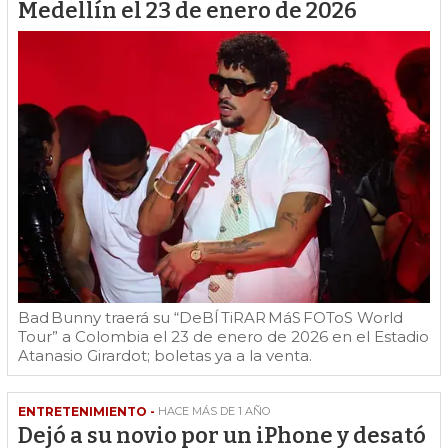
Medellín el 23 de enero de 2026
Bad Bunny traerá su “DeBÍ TiRAR MáS FOToS World
Tour” a Colombia el 23 de enero de 2026 en el Estadio
Atanasio Girardot; boletas ya a la venta.
ENTRETENIMIENTO -
HACE MÁS DE 1 AÑO
Dejó a su novio por un iPhone y desató