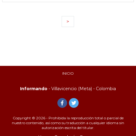
>
INICIO
Informando
- Villavicencio (Meta) - Colombia
Copyright © 2026 - Prohibida la reproducción total o parcial de
nuestro contenido, así como su traducción a cualquier idioma sin
autorización escrita del titular.