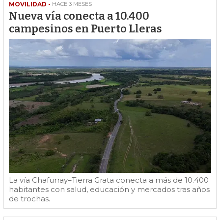
MOVILIDAD -
HACE 3 MESES
Nueva vía conecta a 10.400
campesinos en Puerto Lleras
La vía Chafurray–Tierra Grata conecta a más de 10.400
habitantes con salud, educación y mercados tras años
de trochas.