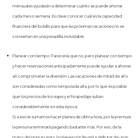
mensuales ayudarán a determinar cuánto se puede ahorrar
cada mes o semana. Es clave conocer cuál es la capacidad
financiera del bolsillo para que las próximas vacaciones no se
conviertan en una pesadilla inolvidable.
Planear con tiempo: Parecería que no, pero planear con tiempo
y hacer reservaciones anticipadamente puede ayudar a ahorrar
sin comprometer la diversión. Las vacaciones de mitad de año
son consideradas como temporada alta, por lo que es posible
que los precios de los viajes y el hospedaje suban
considerablemente en esta época.
Si a eso le sumamos hacer planes de última hora, por la premura
la persona terminará pagando bastante más. Por eso, de la
mano del presupuesto, la planeación llevará a disfrutar de unas