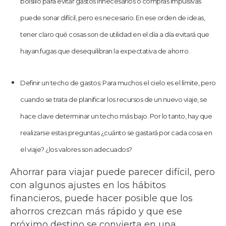
bolsillo para evitar gastos innecesarios o compras impulsivas
puede sonar difícil, pero es necesario. En ese orden de ideas,
tener claro qué cosas son de utilidad en el día a día evitará que
hayan fugas que desequilibran la expectativa de ahorro.
Definir un techo de gastos: Para muchos el cielo es el límite, pero
cuando se trata de planificar los recursos de un nuevo viaje, se
hace clave determinar un techo más bajo. Por lo tanto, hay que
realizarse estas preguntas ¿cuánto se gastará por cada cosa en
el viaje? ¿los valores son adecuados?
Ahorrar para viajar puede parecer difícil, pero
con algunos ajustes en los hábitos
financieros, puede hacer posible que los
ahorros crezcan más rápido y que ese
próximo destino se convierta en una