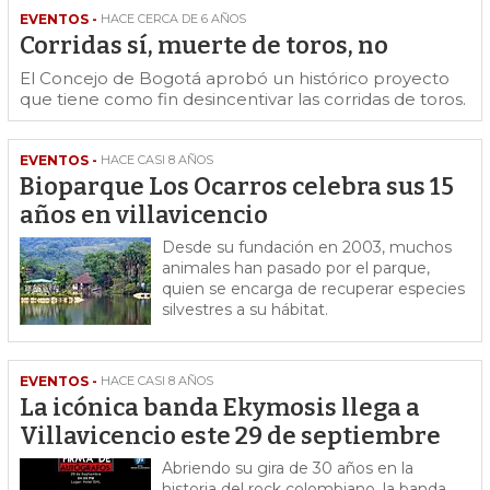
EVENTOS -
HACE CERCA DE 6 AÑOS
Corridas sí, muerte de toros, no
El Concejo de Bogotá aprobó un histórico proyecto
que tiene como fin desincentivar las corridas de toros.
EVENTOS -
HACE CASI 8 AÑOS
Bioparque Los Ocarros celebra sus 15
años en villavicencio
Desde su fundación en 2003, muchos
animales han pasado por el parque,
quien se encarga de recuperar especies
silvestres a su hábitat.
EVENTOS -
HACE CASI 8 AÑOS
La icónica banda Ekymosis llega a
Villavicencio este 29 de septiembre
Abriendo su gira de 30 años en la
historia del rock colombiano, la banda