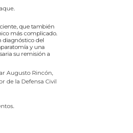
raque.
aciente, que también
línico más complicado.
 diagnóstico del
Laparatomía y una
saria su remisión a
sar Augusto Rincón,
r de la Defensa Civil
entos.