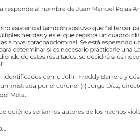
icía responde al nombre de Juan Manuel Rojas A
ntro asistencial también sostuvo que "el tercer p
múltiples heridas y es el que registra un cuadroi c
das a nivel toracoabdominal. Se está esperando un
 para determinar si es necesario practicarle una 
endo de estos resultados, se decidirá si es nece
l"
on identificados como John Freddy Barrera y Cé
ministrada por el coronel (r) Jorge Díaz, directo
del Meta.
 quiénes serían los autores de los hechos viol
...