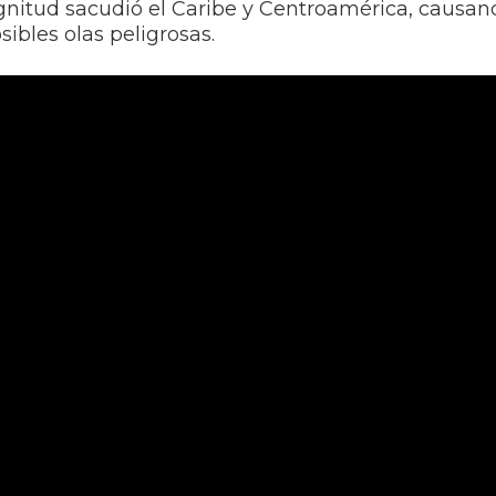
nitud sacudió el Caribe y Centroamérica, causand
sibles olas peligrosas.