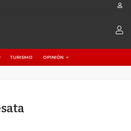
TURISMO
OPINIÓN
esata