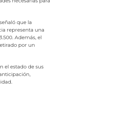
ades necesarias para
señaló que la
cia representa una
23.500. Además, el
etirado por un
n el estado de sus
anticipación,
lidad.