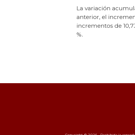
La variación acumula
anterior, el increme
incrementos de 10,73
%.
Copyright © 2026 - Prohibida la reproducc