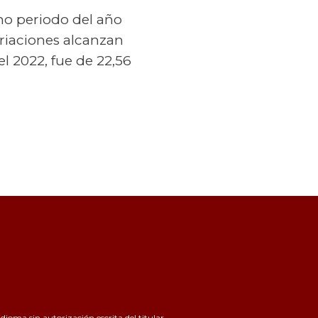
mo periodo del año
ariaciones alcanzan
l 2022, fue de 22,56
ioma sin autorización escrita del titular.