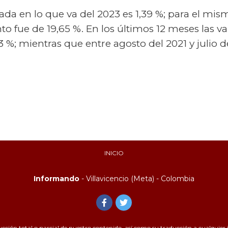
da en lo que va del 2023 es 1,39 %; para el mis
nto fue de 19,65 %. En los últimos 12 meses las v
 %; mientras que entre agosto del 2021 y julio de
INICIO
Informando
- Villavicencio (Meta) - Colombia
ión total o parcial de nuestro contenido, así como su traducción a cualquier id