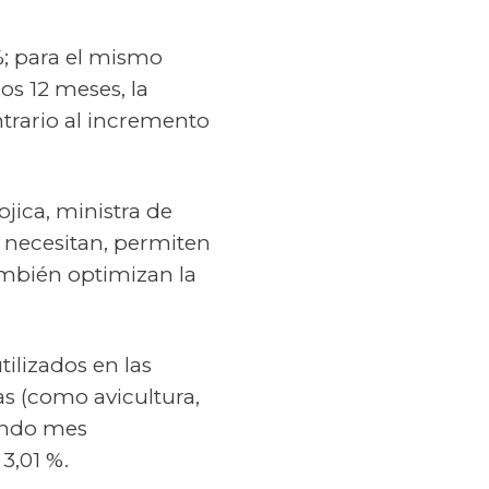
%; para el mismo
os 12 meses, la
ntrario al incremento
ojica, ministra de
os necesitan, permiten
ambién optimizan la
ilizados en las
as (como avicultura,
gundo mes
3,01 %.