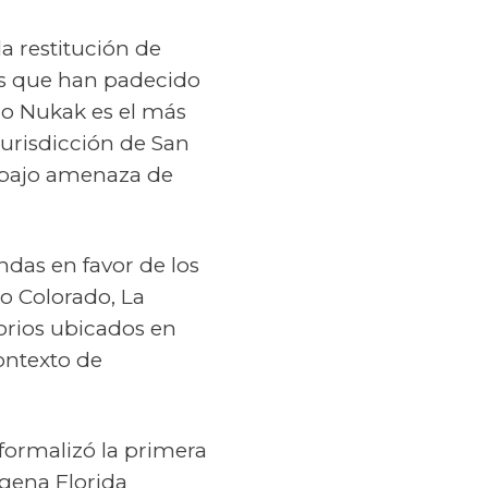
la restitución de
as que han padecido
blo Nukak es el más
urisdicción de San
n bajo amenaza de
das en favor de los
o Colorado, La
orios ubicados en
ontexto de
 formalizó la primera
ígena Florida