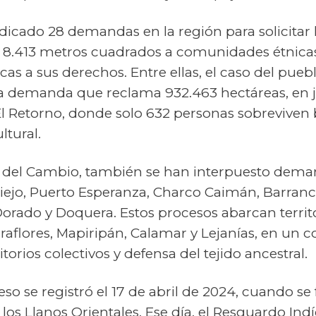
adicado 28 demandas en la región para solicitar 
 y 8.413 metros cuadrados a comunidades étnic
icas a sus derechos. Entre ellas, el caso del pue
una demanda que reclama 932.463 hectáreas, en j
 El Retorno, donde solo 632 personas sobrevive
ltural.
 del Cambio, también se han interpuesto deman
iejo, Puerto Esperanza, Charco Caimán, Barranc
orado y Doquera. Estos procesos abarcan territ
flores, Mapiripán, Calamar y Lejanías, en un c
torios colectivos y defensa del tejido ancestral.
eso se registró el 17 de abril de 2024, cuando se
 los Llanos Orientales. Ese día, el Resguardo Ind