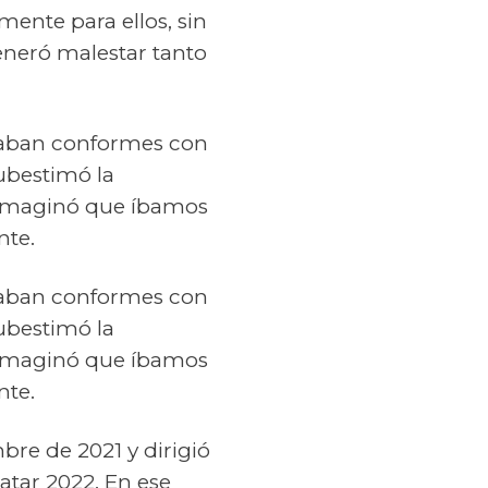
mente para ellos, sin
eneró malestar tanto
staban conformes con
ubestimó la
o imaginó que íbamos
nte.
staban conformes con
ubestimó la
o imaginó que íbamos
nte.
re de 2021 y dirigió
Catar 2022. En ese