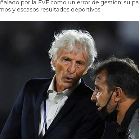
alado por la FVF como un error de gestión; su pas
rnos y escasos resultados deportivos.