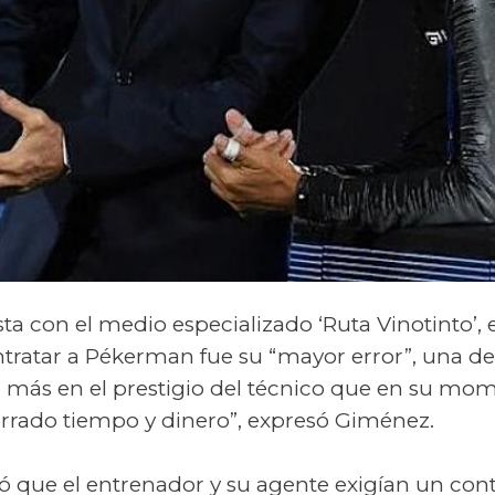
ta con el medio especializado ‘Ruta Vinotinto’, e
tratar a Pékerman fue su “mayor error”, una de
ó más en el prestigio del técnico que en su mom
rado tiempo y dinero”, expresó Giménez.
ó que el entrenador y su agente exigían un cont