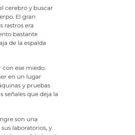
el cerebro y buscar
erpo. El gran
 rastros era
ento bastante
ja de la espalda
r con ese miedo.
mer en un lugar
áquinas y pruebas
s señales que deja la
angre son una
sus laboratorios, y