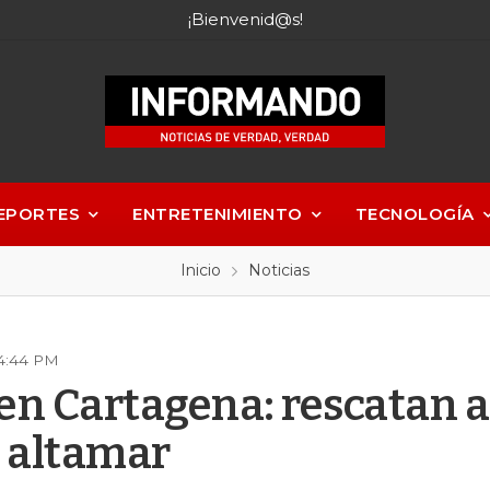
¡Bienvenid@s!
EPORTES
ENTRETENIMIENTO
TECNOLOGÍA
Inicio
Noticias
04:44 PM
en Cartagena: rescatan a
n altamar