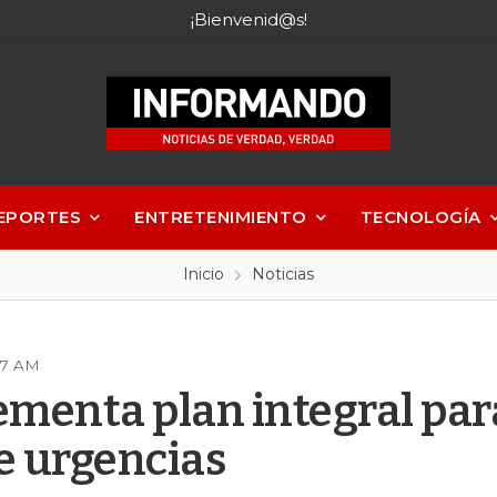
¡Bienvenid@s!
EPORTES
ENTRETENIMIENTO
TECNOLOGÍA
Inicio
Noticias
:27 AM
menta plan integral par
de urgencias