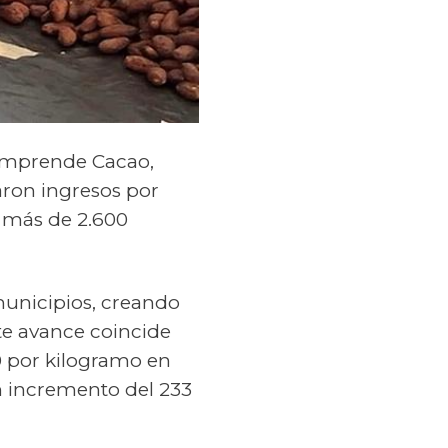
oemprende Cacao,
aron ingresos por
e más de 2.600
unicipios, creando
te avance coincide
0 por kilogramo en
n incremento del 233