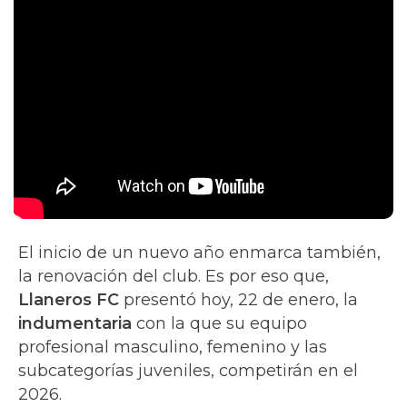
El inicio de un nuevo año enmarca también,
la renovación del club. Es por eso que,
Llaneros FC
presentó hoy, 22 de enero, la
indumentaria
con la que su equipo
profesional masculino, femenino y las
subcategorías juveniles, competirán en el
2026.