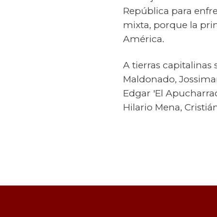
República para enfr
mixta, porque la pri
América.
A tierras capitalina
Maldonado, Jossimar
Edgar 'El Apucharra
Hilario Mena, Cristiá