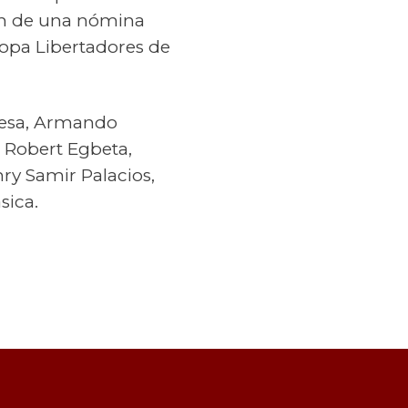
án de una nómina
Copa Libertadores de
 Mesa, Armando
 Robert Egbeta,
ry Samir Palacios,
sica.