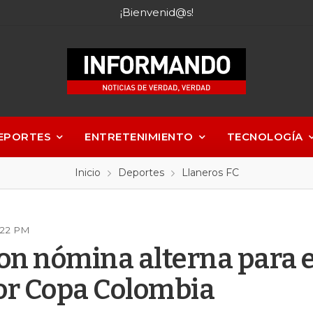
¡Bienvenid@s!
EPORTES
ENTRETENIMIENTO
TECNOLOGÍA
Inicio
Deportes
Llaneros FC
2:22 PM
con nómina alterna para 
or Copa Colombia