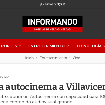
¡Bienvenid@s!
EPORTES
ENTRETENIMIENTO
TECNOLOGÍA
Inicio
Entretenimiento
Cine
:05 AM
ga autocinema a Villavice
entro, abrirá un Autocinema con capacidad para 1
der a contenido audiovisual grande.