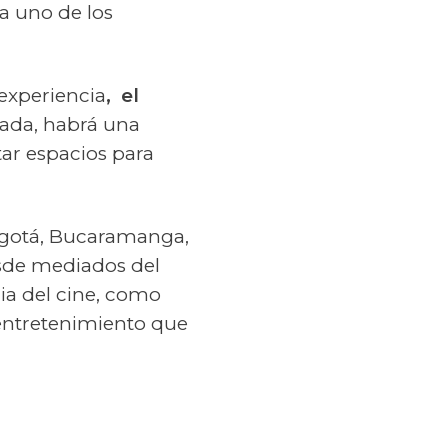
a uno de los
 experiencia
, el
trada, habrá una
tar espacios para
Bogotá, Bucaramanga,
sde mediados del
ria del cine, como
entretenimiento que