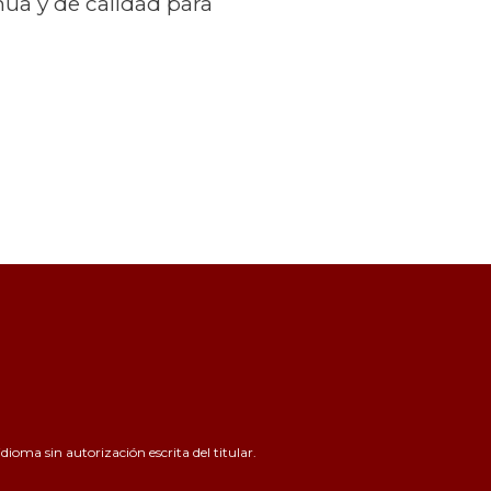
nua y de calidad para
ioma sin autorización escrita del titular.