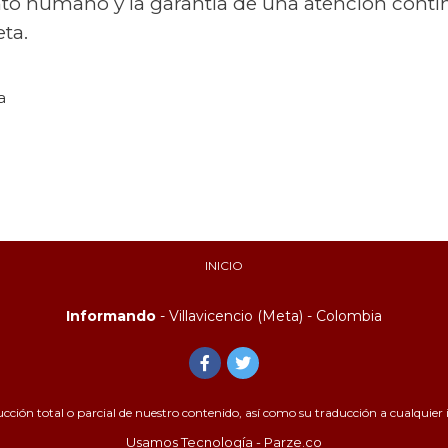
nto humano y la garantía de una atención conti
ta.
a
INICIO
Informando
- Villavicencio (Meta) - Colombia
ión total o parcial de nuestro contenido, así como su traducción a cualquier id
Usamos Tecnología - Parze.co