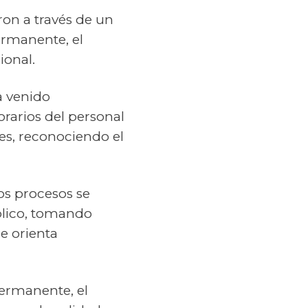
ron a través de un
ermanente, el
ional.
a venido
rarios del personal
es, reconociendo el
tos procesos se
blico, tomando
ue orienta
permanente, el