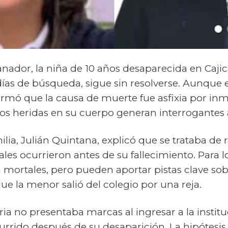
anador, la niña de 10 años desaparecida en Cajic
18 días de búsqueda, sigue sin resolverse. Aunque
irmó que la causa de muerte fue asfixia por inm
os heridas en su cuerpo generan interrogantes 
lia, Julián Quintana, explicó que se trataba de 
les ocurrieron antes de su fallecimiento. Para l
n mortales, pero pueden aportar pistas clave sob
ue la menor salió del colegio por una reja.
eria no presentaba marcas al ingresar a la institu
rrido después de su desaparición. La hipótesis