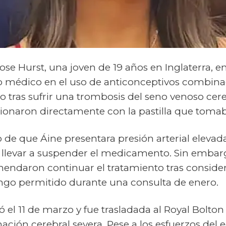
se Hurst, una joven de 19 años en Inglaterra, e
o médico en el uso de anticonceptivos combina
rzo tras sufrir una trombosis del seno venoso cer
cionaron directamente con la pastilla que toma
o de que Áine presentara presión arterial eleva
 llevar a suspender el medicamento. Sin embarg
mendaron continuar el tratamiento tras conside
ango permitido durante una consulta de enero.
 el 11 de marzo y fue trasladada al Royal Bolton
mación cerebral severa. Pese a los esfuerzos del 