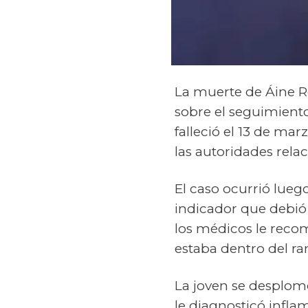
La muerte de Áine Ro
sobre el seguimient
falleció el 13 de ma
las autoridades rela
El caso ocurrió lueg
indicador que debió
los médicos le reco
estaba dentro del r
La joven se desplomó
le diagnosticó infla