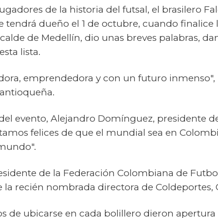
gadores de la historia del futsal, el brasilero Fa
e tendrá dueño el 1 de octubre, cuando finalice la
lcalde de Medellín, dio unas breves palabras, da
sta lista.
dora, emprendedora y con un futuro inmenso", F
l antioqueña.
del evento, Alejandro Domínguez, presidente d
tamos felices de que el mundial sea en Colombi
 mundo".
idente de la Federación Colombiana de Futbol
ue la recién nombrada directora de Coldeportes, 
 de ubicarse en cada bolillero dieron apertura al