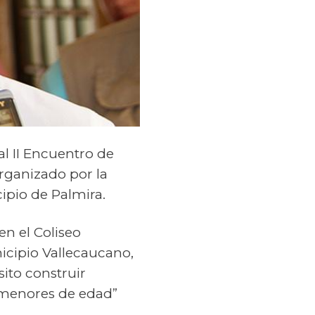
l II Encuentro de
organizado por la
ipio de Palmira.
en el Coliseo
icipio Vallecaucano,
ito construir
s menores de edad”