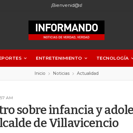
¡Bienvenid@s!
EPORTES
ENTRETENIMIENTO
TECNOLOGÍA
Inicio
Noticias
Actualidad
5:57 AM
ro sobre infancia y adol
lcalde de Villavicencio