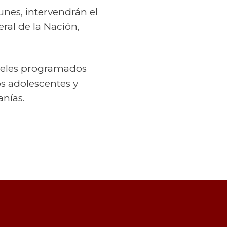
lunes, intervendrán el
ral de la Nación,
páneles programados
os adolescentes y
anías.