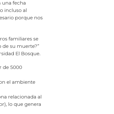
n una fecha
o incluso al
cesario porque nos
os familiares se
o de su muerte?”
rsidad El Bosque.
r de 5000
con el ambiente
na relacionada al
r), lo que genera