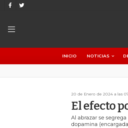
INICIO
NOTICIAS
D
20 de Enero de 2024 a las 0
El efecto p
Al abrazar se segrega 
dopamina (encargada