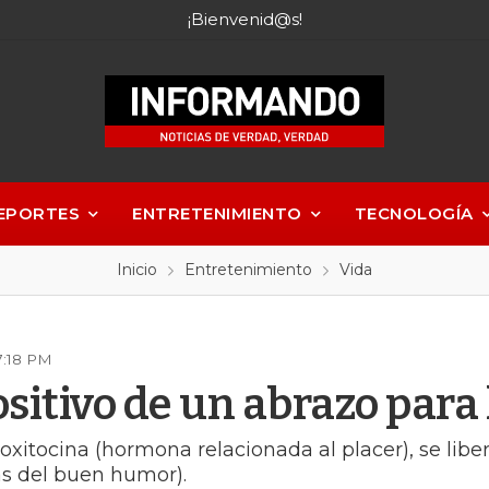
¡Bienvenid@s!
EPORTES
ENTRETENIMIENTO
TECNOLOGÍA
Inicio
Entretenimiento
Vida
7:18 PM
ositivo de un abrazo para 
oxitocina (hormona relacionada al placer), se libe
s del buen humor).