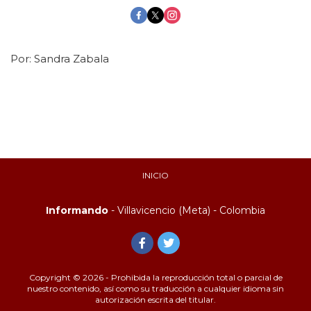
Por:
Sandra Zabala
INICIO
Informando
- Villavicencio (Meta) - Colombia
Copyright © 2026 - Prohibida la reproducción total o parcial de
nuestro contenido, así como su traducción a cualquier idioma sin
autorización escrita del titular.