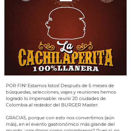
POR FIN! Estamos listos! Después de 5 meses de
búsquedas, selecciones, viajes y reuniones hemos
logrado lo impensable: reunir 20 ciudades de
Colombia al rededor del BURGER Master.
GRACIAS, porque con esto nos convertimos (aún
más), en el evento gastronómico más grande del
mundo ¿orgullosos como colombianos? Pues sí, no