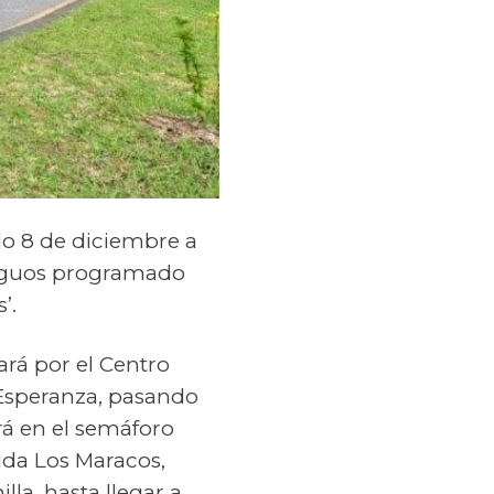
do 8 de diciembre a
ntiguos programado
’.
ará por el Centro
 Esperanza, pasando
rá en el semáforo
ida Los Maracos,
la, hasta llegar a