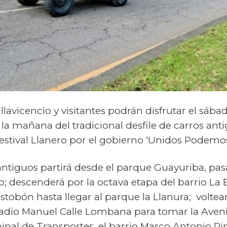
avicencio y visitantes podrán disfrutar el sába
de la mañana del tradicional desfile de carros a
Festival Llanero por el gobierno ‘Unidos Podemos
 antiguos partirá desde el parque Guayuriba, pas
o; descenderá por la octava etapa del barrio La
ostobón hasta llegar al parque la Llanura; voltea
tadio Manuel Calle Lombana para tomar la Aven
nal de Transportes, el barrio Marco Antonio Pinil