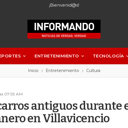
¡Bienvenid@s!
EPORTES
ENTRETENIMIENTO
TECNOLOGÍA
Inicio
Entretenimiento
Cultura
as 07:55 AM
carros antiguos durante e
anero en Villavicencio