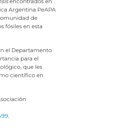
sis
encontrados en
ógica Argentina PeAPA
a comunidad de
 fósiles en esta
 en el Departamento
rtancia para el
ológico, que les
mo científico en
 Asociación
499
.