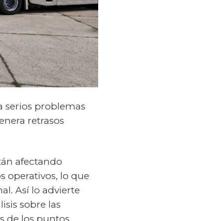
a serios problemas
enera retrasos
stán afectando
s operativos, lo que
l. Así lo advierte
isis sobre las
s de los puntos