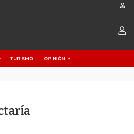
TURISMO
OPINIÓN
ctaría