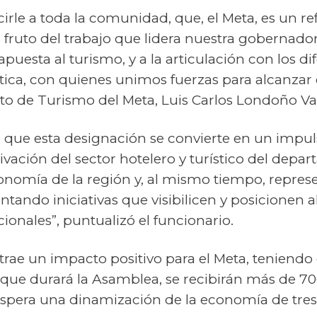
cirle a toda la comunidad
,
que
, el Meta,
es un re
 fruto
del trabajo que lidera nuestra gobernador
 apuesta al turismo,
y
a
la articulación con
los d
tica
,
con quienes unimos fuerzas para alcanzar 
tuto de Turismo del Meta, Luis Carlos Londoño Va
ó que esta designación se convierte en un impul
vación del sector hotelero y turístico del
depar
economía de la región y, al mismo tiempo, repr
tando iniciativas que visibilicen y posicionen a
cionales”,
puntualizó
el funcionario.
 trae un impacto positivo para el Meta, teniend
s que durará la Asamblea,
se recibirán más de 700
espera una dinamización de la economía de tres