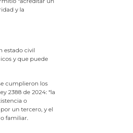
rmitió "acreditar un
ridad y la
n estado civil
gicos y que puede
 se cumplieron los
ey 2388 de 2024: "la
xistencia o
por un tercero, y el
o familiar.