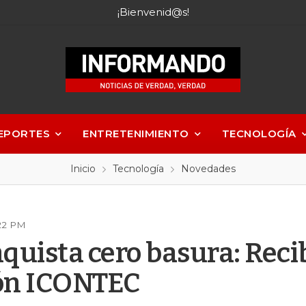
¡Bienvenid@s!
EPORTES
ENTRETENIMIENTO
TECNOLOGÍA
Inicio
Tecnología
Novedades
:22 PM
quista cero basura: Reci
ión ICONTEC