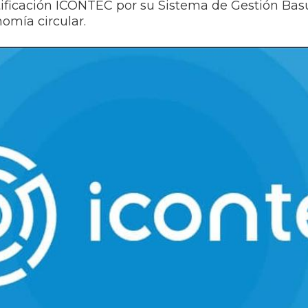
tificación ICONTEC por su Sistema de Gestión Bas
omía circular.