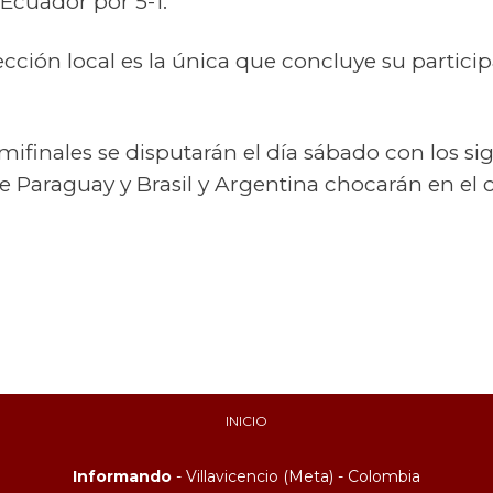
l Ecuador por 5-1.
ección local es la única que concluye su partici
mifinales se disputarán el día sábado con los si
 Paraguay y Brasil y Argentina chocarán en el c
INICIO
Informando
- Villavicencio (Meta) - Colombia