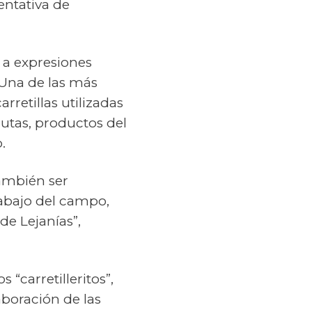
entativa de
 a expresiones
 Una de las más
arretillas utilizadas
rutas, productos del
.
también ser
trabajo del campo,
de Lejanías”,
 “carretilleritos”,
aboración de las