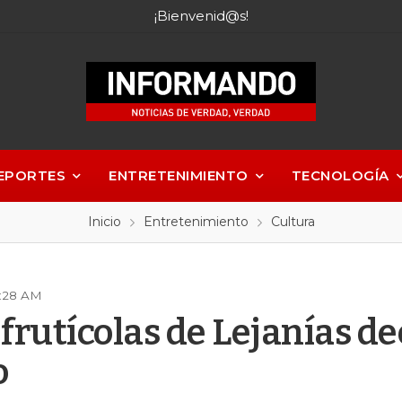
¡Bienvenid@s!
EPORTES
ENTRETENIMIENTO
TECNOLOGÍA
Inicio
Entretenimiento
Cultura
5:28 AM
 frutícolas de Lejanías d
o