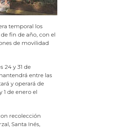
era temporal los
 de fin de año, con el
ciones de movilidad
s 24 y 31 de
mantendrá entre las
tará y operará de
y 1 de enero el
on recolección
zal, Santa Inés,