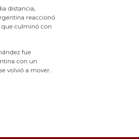
a distancia,
Argentina reaccionó
va que culminó con
rnández fue
entina con un
se volvió a mover.