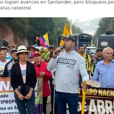
s logran avances en Santander, pero bloqueos per
alúo catastral.