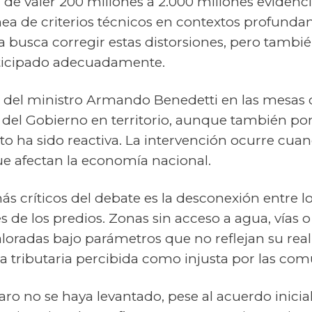
de valer 200 millones a 2.000 millones evidencia
a de criterios técnicos en contextos profund
a busca corregir estas distorsiones, pero tambi
ticipado adecuadamente.
el ministro Armando Benedetti en las mesas d
a del Gobierno en territorio, aunque también p
cto ha sido reactiva. La intervención ocurre cuan
ue afectan la economía nacional.
s críticos del debate es la desconexión entre lo
s de los predios. Zonas sin acceso a agua, vías 
loradas bajo parámetros que no reflejan su real
 tributaria percibida como injusta por las com
ro no se haya levantado, pese al acuerdo inicial,