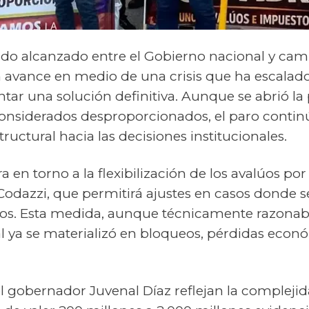
erdo alcanzado entre el Gobierno nacional y ca
avance en medio de una crisis que ha escalad
ntar una solución definitiva. Aunque se abrió la 
 considerados desproporcionados, el paro contin
ructural hacia las decisiones institucionales.
a en torno a la flexibilización de los avalúos por
odazzi, que permitirá ajustes en casos donde s
os. Esta medida, aunque técnicamente razonabl
l ya se materializó en bloqueos, pérdidas econ
l gobernador Juvenal Díaz reflejan la compleji