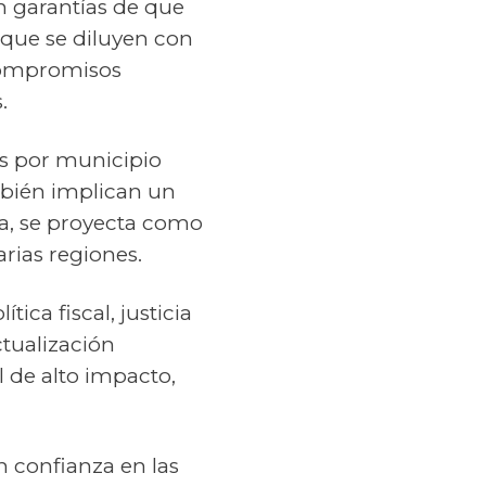
n garantías de que
 que se diluyen con
 compromisos
.
os por municipio
mbién implican un
ta, se proyecta como
rias regiones.
tica fiscal, justicia
ctualización
 de alto impacto,
in confianza en las