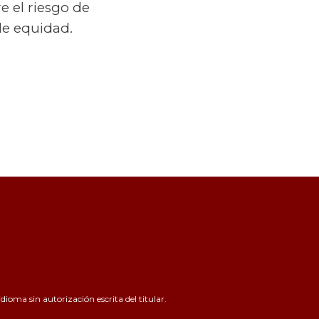
e el riesgo de
de equidad.
ioma sin autorización escrita del titular.