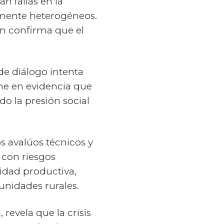
n fallas en la
amente heterogéneos.
én confirma que el
e diálogo intenta
one en evidencia que
do la presión social
s avalúos técnicos y
o con riesgos
idad productiva,
unidades rurales.
 revela que la crisis