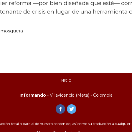
uier reforma —por bien diseñada que esté— corr
tonante de crisis en lugar de una herramienta 
o mosquera
INICIO
Informando
- Villavicencio (Meta) - Colombia
ión total o parcial de nuestro contenido, así como su traducción a cualquier id