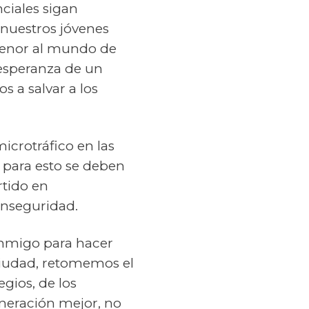
ciales sigan
nuestros jóvenes
 menor al mundo de
 esperanza de un
s a salvar a los
icrotráfico en las
 para esto se deben
rtido en
inseguridad.
conmigo para hacer
ciudad, retomemos el
egios, de los
neración mejor, no