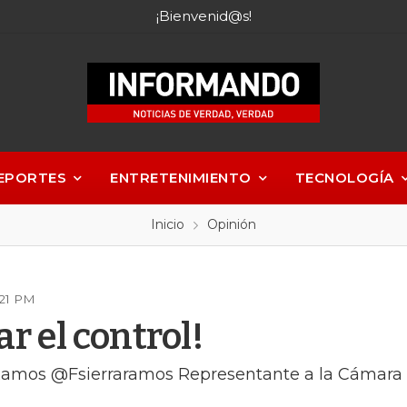
¡Bienvenid@s!
EPORTES
ENTRETENIMIENTO
TECNOLOGÍA
Inicio
Opinión
:21 PM
r el control!
 Ramos @Fsierraramos Representante a la Cámara 