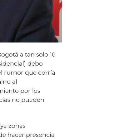
ogotá a tan solo 10
sidencial) debo
l rumor que corría
ino al
miento por los
licías no pueden
aya zonas
de hacer presencia