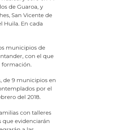
rlos de Guaroa, y
hes, San Vicente de
l Huila. En cada
os municipios de
antander, con el que
e formación.
, de 9 municipios en
contemplados por el
ebrero del 2018.
amilias con talleres
os que evidenciarán
egrarán a las