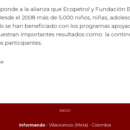
sponde a la alianza que Ecopetrol y Fundación 
esde el 2008 más de 5.000 niños, niñas, adoles
aís se han beneficiado con los programas apoy
estran importantes resultados como la continu
s participantes.
na
INICIO
Informando
- Villavicencio (Meta) - Colombia