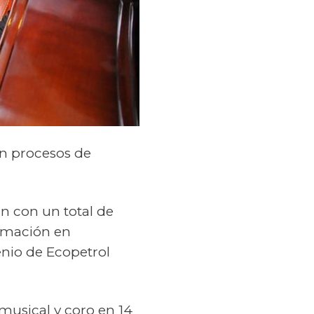
en procesos de
n con un total de
ormación en
enio de Ecopetrol
musical y coro en 14