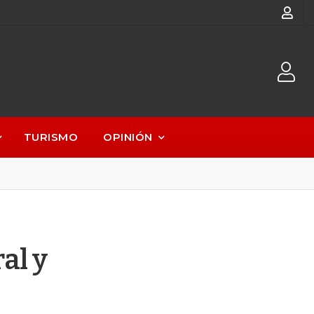
TURISMO
OPINIÓN
al y