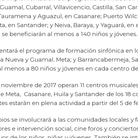
Guamal, Cubarral, Villavicencio, Castilla, San Ca
 Tauramena y Aguazul, en Casanare; Puerto Wilc
a, en Santander; y Neiva, Baraya, y Yaguará, en e
se beneficiarán al menos a 140 niños y jóvenes.
tará el programa de formación sinfónica en l
la la Nueva y Guamal. Meta; y Barrancabermeja, S
al menos a 80 niños y jóvenes en cada centro d
 noviembre de 2017 operan 11 centros musicales
e Meta, Casanare, Huila y Santander de los 18 
es estarán en plena actividad a partir del 5 de f
ios se involucrará a las comunidades locales y f
res e intervención social, cine foros y conciert
vos de los niños, niñas y jóvenes. También se int