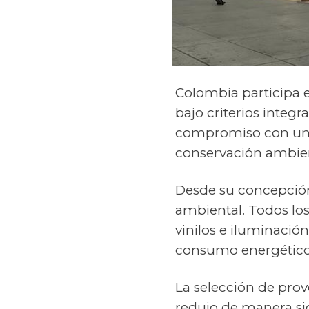
Colombia participa 
bajo criterios integr
compromiso con un 
conservación ambien
Desde su concepción
ambiental. Todos los
vinilos e iluminació
consumo energético
La selección de pro
redujo de manera sig