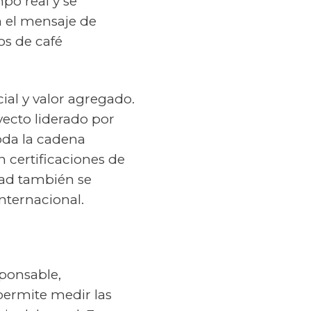
mpo real y se
n el mensaje de
os de café
ial y valor agregado.
yecto liderado por
oda la cadena
 certificaciones de
dad también se
nternacional.
ponsable,
permite medir las