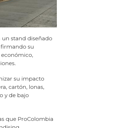
n un stand diseñado
eafirmando su
o económico,
iones.
mizar su impacto
a, cartón, lonas,
o y de bajo
tras que ProColombia
ndising,