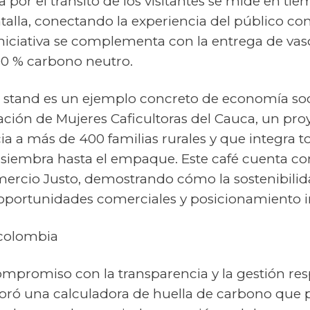
por el tránsito de los visitantes se mide en tie
alla, conectando la experiencia del público co
 iniciativa se complementa con la entrega de vas
00 % carbono neutro.
el stand es un ejemplo concreto de economía soc
ación de Mujeres Caficultoras del Cauca, un pro
a a más de 400 familias rurales y que integra t
 siembra hasta el empaque. Este café cuenta con
mercio Justo, demostrando cómo la sostenibili
oportunidades comerciales y posicionamiento i
ocolombia
mpromiso con la transparencia y la gestión res
ró una calculadora de huella de carbono que 