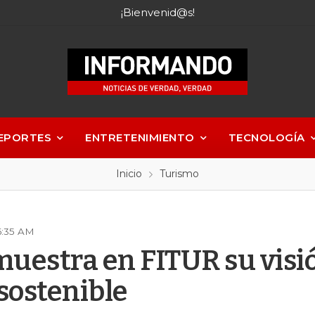
¡Bienvenid@s!
EPORTES
ENTRETENIMIENTO
TECNOLOGÍA
Inicio
Turismo
6:35 AM
uestra en FITUR su visi
 sostenible