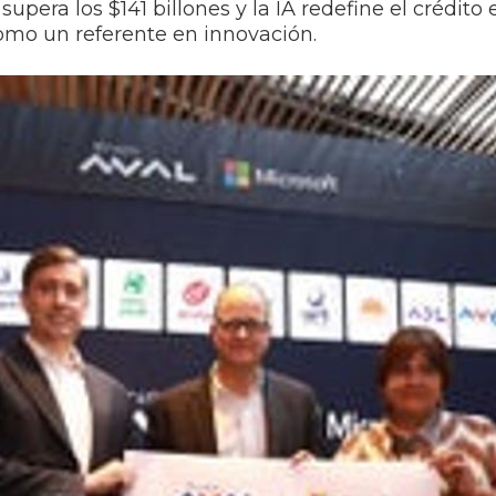
supera los $141 billones y la IA redefine el crédito
omo un referente en innovación.