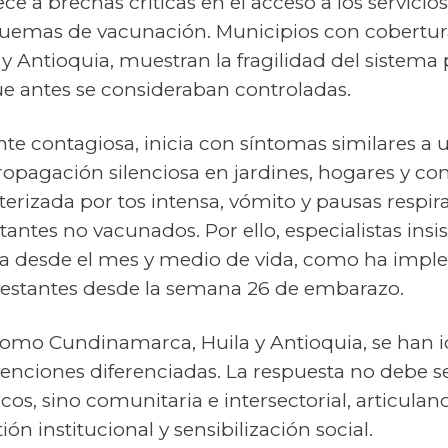
 a brechas críticas en el acceso a los servicios
uemas de vacunación. Municipios con coberturas
Antioquia, muestran la fragilidad del sistema 
 antes se consideraban controladas.
ente contagiosa, inicia con síntomas similares a
ropagación silenciosa en jardines, hogares y c
terizada por tos intensa, vómito y pausas respir
antes no vacunados. Por ello, especialistas insis
a desde el mes y medio de vida, como ha impl
 gestantes desde la semana 26 de embarazo.
mo Cundinamarca, Huila y Antioquia, se han id
enciones diferenciadas. La respuesta no debe ser
os, sino comunitaria e intersectorial, articuland
ón institucional y sensibilización social.