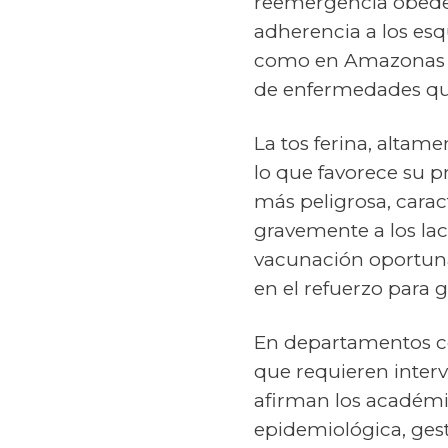
reemergencia obedece
adherencia a los esq
como en Amazonas y 
de enfermedades que
La tos ferina, altam
lo que favorece su p
más peligrosa, carac
gravemente a los lact
vacunación oportun
en el refuerzo para
En departamentos co
que requieren interv
afirman los académic
epidemiológica, gesti