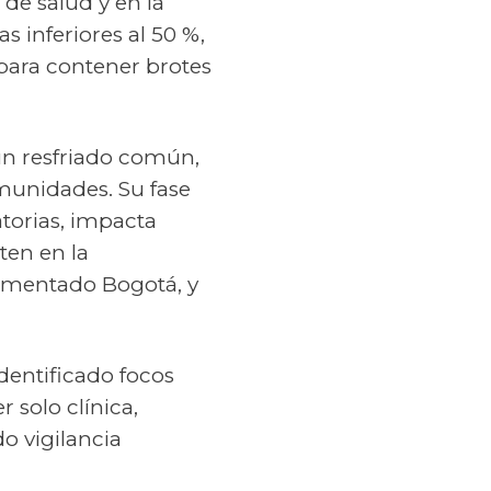
 de salud y en la
 inferiores al 50 %,
para contener brotes
 un resfriado común,
omunidades. Su fase
atorias, impacta
ten en la
ementado Bogotá, y
entificado focos
 solo clínica,
o vigilancia