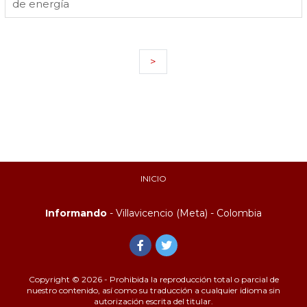
de energía
>
INICIO
Informando
- Villavicencio (Meta) - Colombia
Copyright © 2026 - Prohibida la reproducción total o parcial de
nuestro contenido, así como su traducción a cualquier idioma sin
autorización escrita del titular.