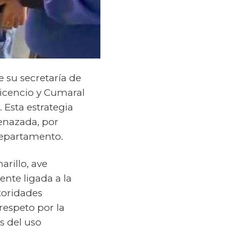
 su secretaría de
vicencio y Cumaral
Esta estrategia
menazada, por
departamento.
arillo, ave
nte ligada a la
toridades
respeto por la
s del uso